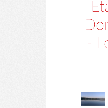
Et
Dom
- L