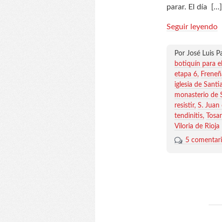
parar. El día
[…]
Seguir leyendo
Por José Luis P
botiquín para e
etapa 6
Freneñ
iglesia de Santi
monasterio de S
resistir
S. Juan
tendinitis
Tosa
Viloria de Rioja
5 comentar