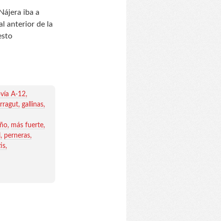
Nájera iba a
l anterior de la
esto
vía A-12
rragut
gallinas
oño
más fuerte
l
perneras
is