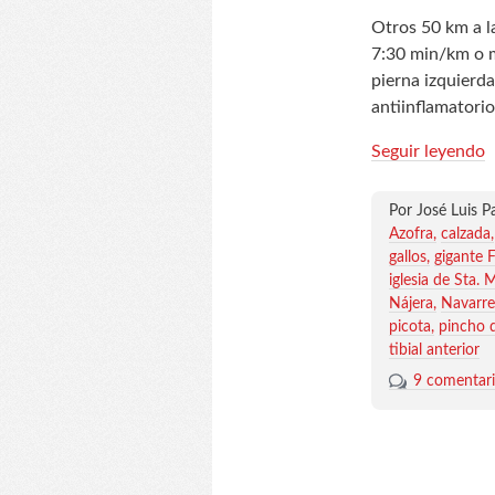
Otros 50 km a la
7:30 min/km o me
pierna izquierd
antiinflamatori
Seguir leyendo
Por José Luis P
Azofra
calzada
gallos
gigante 
iglesia de Sta. 
Nájera
Navarre
picota
pincho d
tibial anterior
9 comentar