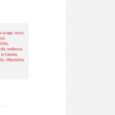
ía aciago
duros
ivil
(IGN)
illa
resiliencia
 la Calzada
Río
Villambistia