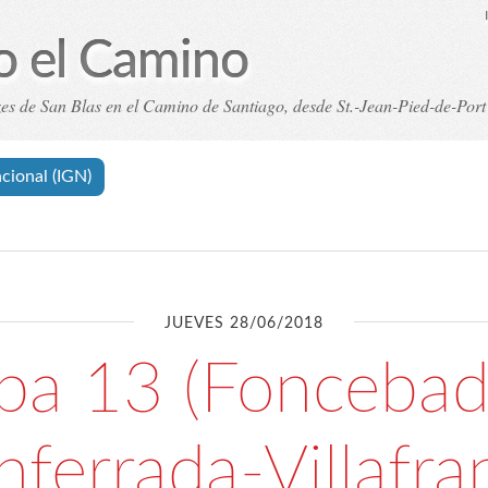
o el Camino
nzes de San Blas en el Camino de Santiago, desde St.-Jean-Pied-de-Por
pas
Índice analítico (etiquetas)
Archivos
Cookies 
acional (IGN)
JUEVES 28/06/2018
pa 13 (Fonceba
nferrada-Villafra