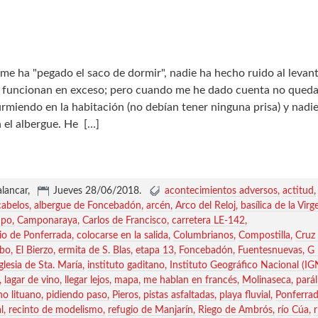
me ha "pegado el saco de dormir", nadie ha hecho ruido al levan
a funcionan en exceso; pero cuando me he dado cuenta no qued
rmiendo en la habitación (no debían tener ninguna prisa) y nadie
 el albergue. He
[…]
alancar,
Jueves 28/06/2018
.
acontecimientos adversos
actitud
cabelos
albergue de Foncebadón
arcén
Arco del Reloj
basílica de la Vir
po
Camponaraya
Carlos de Francisco
carretera LE-142
rio de Ponferrada
colocarse en la salida
Columbrianos
Compostilla
Cruz 
ebo
El Bierzo
ermita de S. Blas
etapa 13
Foncebadón
Fuentesnuevas
G
iglesia de Sta. María
instituto gaditano
Instituto Geográfico Nacional (IG
lagar de vino
llegar lejos
mapa
me hablan en francés
Molinaseca
parál
no lituano
pidiendo paso
Pieros
pistas asfaltadas
playa fluvial
Ponferra
l
recinto de modelismo
refugio de Manjarín
Riego de Ambrós
río Cúa