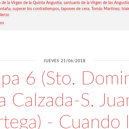
o de la Virgen de la Quinta Angustia
santuario de la Virgen de las Angusti
ontaña
superar los contratiempos
tapones de cera
Tomás Martínez
tria
Bierzo
ios
JUEVES 21/06/2018
apa 6 (Sto. Domi
la Calzada-S. Jua
tega) - Cuando 