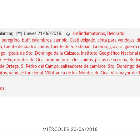
alancar,
Jueves 21/06/2018
.
antiinflamatorios
Belorado
l peregrino
buff
calambres
cambio
Castildelgado
cinta para vendajes
d
a
fuente de cuatro caños
fuente de S. Esteban
Grañón
gravilla
guerra c
ago
iglesia de Sto. Domingo de la Calzada
Instituto Geográfico Nacional 
. Félix
montes de Oca
monumento a los caídos
pistas de serrería
Redec
 de Ortega
S. Pedro del Campo
salteadores de caminos
Sto. Domingo de
ntos
vendaje funcional
Villafranca de los Montes de Oca
Villamayor del 
ios
MIÉRCOLES 20/06/2018