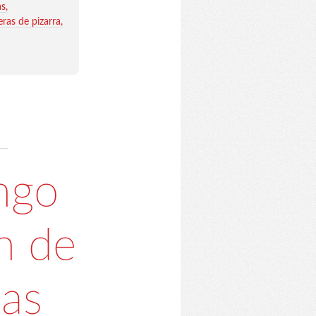
as
leras de pizarra
ngo
n de
las