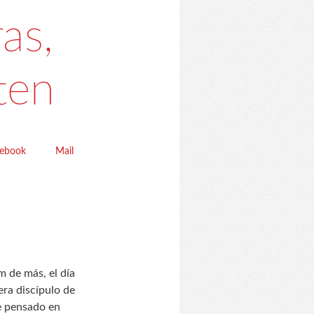
as,
ten
cebook
Mail
m de más, el día
ra discípulo de
e pensado en