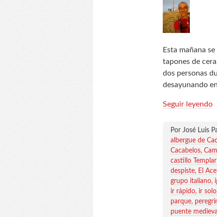
Esta mañana se 
tapones de cer
dos personas du
desayunando en
Seguir leyendo
Por José Luis P
albergue de Ca
Cacabelos
Cam
castillo Templa
despiste
El Ac
grupo italiano
ir rápido
ir solo
parque
peregri
puente medieva