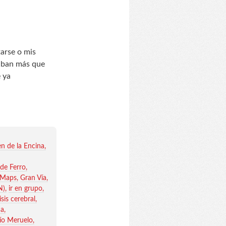
tarse o mis
aban más que
 ya
gen de la Encina
de Ferro
 Maps
Gran Vía
N)
ir en grupo
isis cerebral
da
río Meruelo