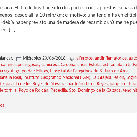
 saca. El día de hoy han sido dos partes contrapuestas: si hasta 
nos, desde allí a 10 min/km; el motivo: una tendinitis en el tibia
a (debía haber previsto una de madera de recambio). Ya me he pu
o en
[…]
alancar,
Miércoles 20/06/2018
.
alfareros
antiinflamatorios
auto
caminos pedregosos
canicross
Cirueña
crisis
Estella
estirar
etapa 5
Fe
Ferragut
grupo de ciclistas
Hospital de Peregrinos de S. Juan de Arce
María la Real
Instituto Geográfico Nacional (IGN)
La Grajera
lesión
Logr
te
palacio de los Reyes de Navarra
panteón de los Reyes
parque natura
e tortilla
Poyo de Roldán
Redecilla
Sto. Domingo de la Calzada
tendinit
ios