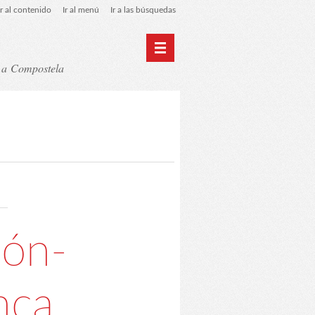
Ir al contenido
Ir al menú
Ir a las búsquedas
t a Compostela
y RGPD
C.A. Suanzes - Inicio
dón-
nca