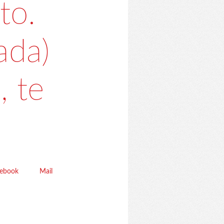
to.
ada)
, te
cebook
Mail