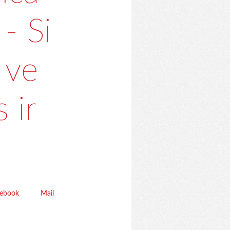
- Si
 ve
 ir
cebook
Mail