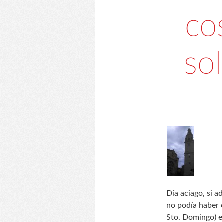
co
so
Día aciago, si a
no podía haber 
Sto. Domingo) e