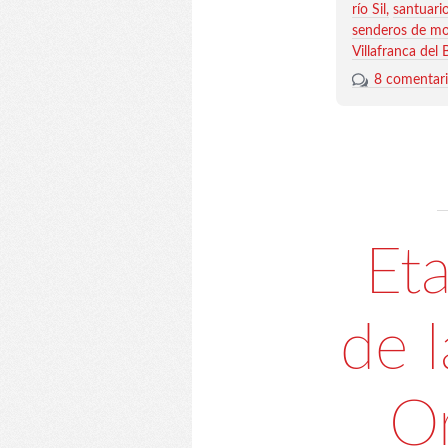
río Sil
santuari
senderos de m
Villafranca del 
8 comentar
Et
de 
Or