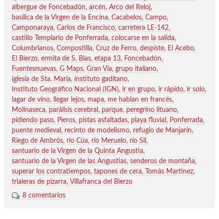
albergue de Foncebadón
arcén
Arco del Reloj
basílica de la Virgen de la Encina
Cacabelos
Campo
Camponaraya
Carlos de Francisco
carretera LE-142
castillo Templario de Ponferrada
colocarse en la salida
Columbrianos
Compostilla
Cruz de Ferro
despiste
El Acebo
El Bierzo
ermita de S. Blas
etapa 13
Foncebadón
Fuentesnuevas
G Maps
Gran Vía
grupo italiano
iglesia de Sta. María
instituto gaditano
Instituto Geográfico Nacional (IGN)
ir en grupo
ir rápido
ir solo
lagar de vino
llegar lejos
mapa
me hablan en francés
Molinaseca
parálisis cerebral
parque
peregrino lituano
pidiendo paso
Pieros
pistas asfaltadas
playa fluvial
Ponferrada
puente medieval
recinto de modelismo
refugio de Manjarín
Riego de Ambrós
río Cúa
río Meruelo
río Sil
santuario de la Virgen de la Quinta Angustia
santuario de la Virgen de las Angustias
senderos de montaña
superar los contratiempos
tapones de cera
Tomás Martínez
trialeras de pizarra
Villafranca del Bierzo
8 comentarios