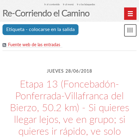
Ir al contenido
Ir al menú
Ir a las búsquedas
Re-Corriendo el Camino
Inicio
Etiqueta - colocarse en la salida
Mos
Índice de etapas
me
Fuente web de las entradas
Índice analítico (etiquetas)
Archivos
Cookies y RGPD
JUEVES 28/06/2018
C.A. Suanzes - Inicio
Etapa 13 (Foncebadón-
Ponferrada-Villafranca del
Bierzo, 50.2 km) - Si quieres
llegar lejos, ve en grupo; si
quieres ir rápido, ve solo