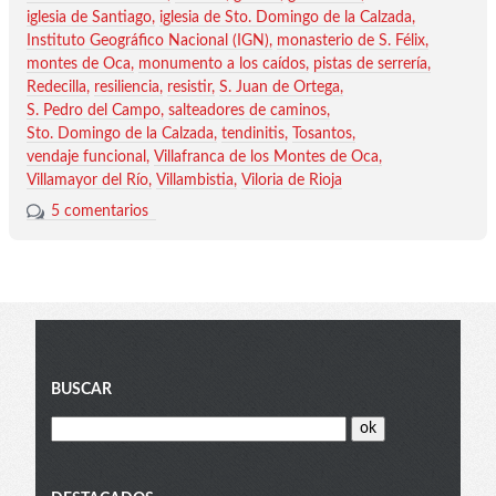
iglesia de Santiago
iglesia de Sto. Domingo de la Calzada
Instituto Geográfico Nacional (IGN)
monasterio de S. Félix
montes de Oca
monumento a los caídos
pistas de serrería
Redecilla
resiliencia
resistir
S. Juan de Ortega
S. Pedro del Campo
salteadores de caminos
Sto. Domingo de la Calzada
tendinitis
Tosantos
vendaje funcional
Villafranca de los Montes de Oca
Villamayor del Río
Villambistia
Viloria de Rioja
5 comentarios
Blog
BUSCAR
menu