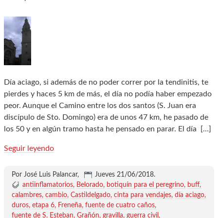
Día aciago, si además de no poder correr por la tendinitis, te
pierdes y haces 5 km de más, el día no podía haber empezado
peor. Aunque el Camino entre los dos santos (S. Juan era
discípulo de Sto. Domingo) era de unos 47 km, he pasado de
los 50 y en algún tramo hasta he pensado en parar. El día
[…]
Seguir leyendo
Por José Luis Palancar,
Jueves 21/06/2018
.
antiinflamatorios
Belorado
botiquín para el peregrino
buff
calambres
cambio
Castildelgado
cinta para vendajes
día aciago
duros
etapa 6
Freneña
fuente de cuatro caños
fuente de S. Esteban
Grañón
gravilla
guerra civil