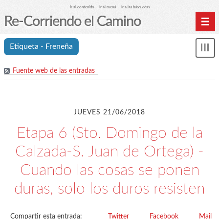
Ir al contenido
Ir al menú
Ir a las búsquedas
Re-Corriendo el Camino
Inicio
Etiqueta - Freneña
Mos
Índice de etapas
me
Fuente web de las entradas
Índice analítico (etiquetas)
Archivos
Cookies y RGPD
JUEVES 21/06/2018
C.A. Suanzes - Inicio
Etapa 6 (Sto. Domingo de la
Calzada-S. Juan de Ortega) -
Cuando las cosas se ponen
duras, solo los duros resisten
Compartir esta entrada:
Twitter
Facebook
Mail