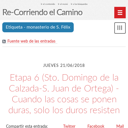
Ir al contenido
Ir al menú
Ir a las búsquedas
Re-Corriendo el Camino
Inicio
Etiqueta - monasterio de S. Félix
Mos
Índice de etapas
me
Fuente web de las entradas
Índice analítico (etiquetas)
Archivos
Cookies y RGPD
JUEVES 21/06/2018
C.A. Suanzes - Inicio
Etapa 6 (Sto. Domingo de la
Calzada-S. Juan de Ortega) -
Cuando las cosas se ponen
duras, solo los duros resisten
Compartir esta entrada:
Twitter
Facebook
Mail