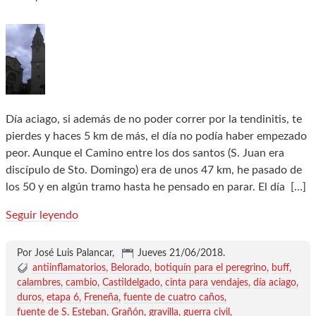
Día aciago, si además de no poder correr por la tendinitis, te
pierdes y haces 5 km de más, el día no podía haber empezado
peor. Aunque el Camino entre los dos santos (S. Juan era
discípulo de Sto. Domingo) era de unos 47 km, he pasado de
los 50 y en algún tramo hasta he pensado en parar. El día
[…]
Seguir leyendo
Por José Luis Palancar,
Jueves 21/06/2018
.
antiinflamatorios
Belorado
botiquín para el peregrino
buff
calambres
cambio
Castildelgado
cinta para vendajes
día aciago
duros
etapa 6
Freneña
fuente de cuatro caños
fuente de S. Esteban
Grañón
gravilla
guerra civil