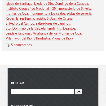
iglesia de Santiago
iglesia de Sto. Domingo de la Calzada
Instituto Geográfico Nacional (IGN)
monasterio de S. Félix
montes de Oca
monumento a los caídos
pistas de serrería
Redecilla
resiliencia
resistir
S. Juan de Ortega
S. Pedro del Campo
salteadores de caminos
Sto. Domingo de la Calzada
tendinitis
Tosantos
vendaje funcional
Villafranca de los Montes de Oca
Villamayor del Río
Villambistia
Viloria de Rioja
5 comentarios
Blog
BUSCAR
menu