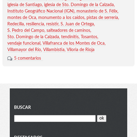
iglesia de Santiago
iglesia de Sto. Domingo de la Calzada
Instituto Geográfico Nacional (IGN)
monasterio de S. Félix
montes de Oca
monumento a los caídos
pistas de serrería
Redecilla
resiliencia
resistir
S. Juan de Ortega
S. Pedro del Campo
salteadores de caminos
Sto. Domingo de la Calzada
tendinitis
Tosantos
vendaje funcional
Villafranca de los Montes de Oca
Villamayor del Río
Villambistia
Viloria de Rioja
5 comentarios
Blog
BUSCAR
menu