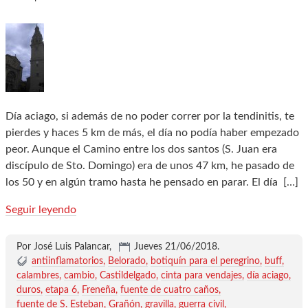
Día aciago, si además de no poder correr por la tendinitis, te
pierdes y haces 5 km de más, el día no podía haber empezado
peor. Aunque el Camino entre los dos santos (S. Juan era
discípulo de Sto. Domingo) era de unos 47 km, he pasado de
los 50 y en algún tramo hasta he pensado en parar. El día
[…]
Seguir leyendo
Por José Luis Palancar,
Jueves 21/06/2018
.
antiinflamatorios
Belorado
botiquín para el peregrino
buff
calambres
cambio
Castildelgado
cinta para vendajes
día aciago
duros
etapa 6
Freneña
fuente de cuatro caños
fuente de S. Esteban
Grañón
gravilla
guerra civil