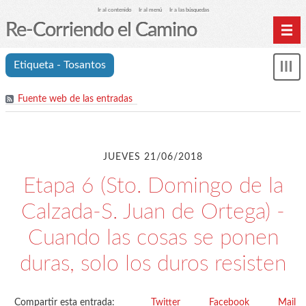
Ir al contenido
Ir al menú
Ir a las búsquedas
Re-Corriendo el Camino
Inicio
Etiqueta - Tosantos
Mos
Índice de etapas
me
Fuente web de las entradas
Índice analítico (etiquetas)
Archivos
Cookies y RGPD
JUEVES 21/06/2018
C.A. Suanzes - Inicio
Etapa 6 (Sto. Domingo de la
Calzada-S. Juan de Ortega) -
Cuando las cosas se ponen
duras, solo los duros resisten
Compartir esta entrada:
Twitter
Facebook
Mail