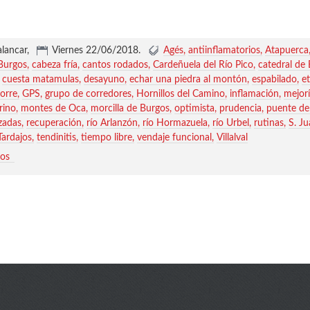
alancar,
Viernes 22/06/2018
.
Agés
antiinflamatorios
Atapuerca
Burgos
cabeza fría
cantos rodados
Cardeñuela del Río Pico
catedral de
cuesta matamulas
desayuno
echar una piedra al montón
espabilado
e
orre
GPS
grupo de corredores
Hornillos del Camino
inflamación
mejor
rino
montes de Oca
morcilla de Burgos
optimista
prudencia
puente de
zadas
recuperación
río Arlanzón
río Hormazuela
río Urbel
rutinas
S. J
Tardajos
tendinitis
tiempo libre
vendaje funcional
Villalval
ios