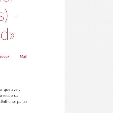
) -
nd»
cebook
Mail
or que ayer;
me recuerda
initis, se palpa