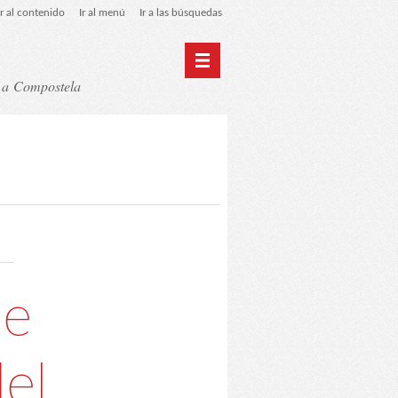
Ir al contenido
Ir al menú
Ir a las búsquedas
t a Compostela
y RGPD
C.A. Suanzes - Inicio
de
el