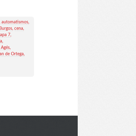
automatismos
 Burgos
cena
tapa 7
ía
 Agés
uan de Ortega