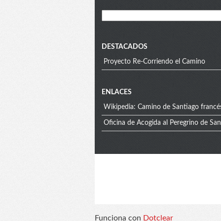
Blog
menu
DESTACADOS
Proyecto Re-Corriendo el Camino
Extra
ENLACES
Wikipedia: Camino de Santiago francé
menu
Oficina de Acogida al Peregrino de Sa
Blog
info
Funciona con
Dotclear