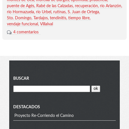
puente de Agés
Rabé de las Calzadas
recuperación
río Arlanzón
río Hormazuela
río Urbel
rutinas
S. Juan de Ortega
Sto. Domingo
Tardajos
tendinitis
tiempo libre
vendaje funcional
Villalval
4 comentarios
Blog
BUSCAR
menu
DESTACADOS
Proyecto Re-Corriendo el Camino