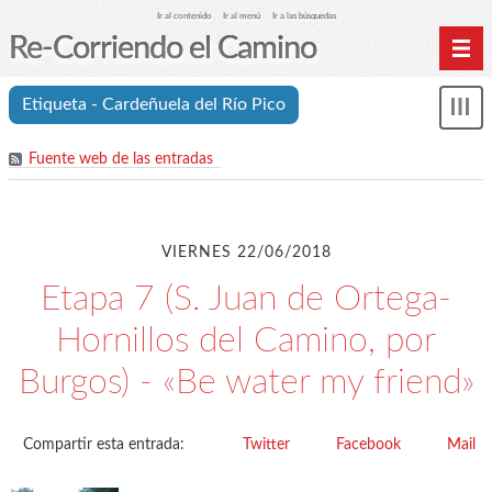
Ir al contenido
Ir al menú
Ir a las búsquedas
Re-Corriendo el Camino
Inicio
Etiqueta - Cardeñuela del Río Pico
Mos
Índice de etapas
me
Fuente web de las entradas
Índice analítico (etiquetas)
Archivos
Cookies y RGPD
VIERNES 22/06/2018
C.A. Suanzes - Inicio
Etapa 7 (S. Juan de Ortega-
Hornillos del Camino, por
Burgos) - «Be water my friend»
Compartir esta entrada:
Twitter
Facebook
Mail