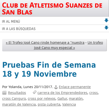
Club de Atletismo Suanzes de
San Blas
IR AL MENÚ
IR A LAS BÚSQUEDAS
« El Trofeo José Cano rinde homenaje a "nuestra
-
Un trofeo
José Cano muy especial »
Pruebas Fin de Semana
18 y 19 Noviembre
Por Yolanda,
Lunes 20/11/2017.
Enlace permanente
Resultados
carrera de los Emprendedores
cross
cross Canguro
cross por relevos
Gallur
maratón
maratón de Valencia
pista cubierta
Valencia