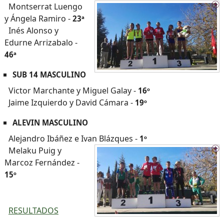
Montserrat Luengo
y Ángela Ramiro -
23ª
Inés Alonso y
Edurne Arrizabalo -
46ª
SUB 14 MASCULINO
Victor Marchante y Miguel Galay -
16º
Jaime Izquierdo y David Cámara -
19º
ALEVIN MASCULINO
Alejandro Ibáñez e Ivan Blázques -
1º
Melaku Puig y
Marcoz Fernández -
15º
RESULTADOS