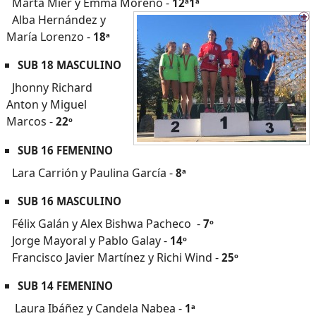
Marta Mier y Emma Moreno -
12ª1ª
Alba Hernández y
María Lorenzo -
18ª
SUB 18 MASCULINO
Jhonny Richard
Anton y Miguel
Marcos -
22º
SUB 16 FEMENINO
Lara Carrión y Paulina García -
8ª
SUB 16 MASCULINO
Félix Galán y Alex Bishwa Pacheco -
7º
Jorge Mayoral y Pablo Galay -
14º
Francisco Javier Martínez y Richi Wind -
25º
SUB 14 FEMENINO
Laura Ibáñez y Candela Nabea -
1ª