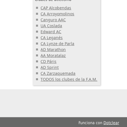
CAP Alcobendas
CA Arroyomolinos
Canguro AAC
UA Coslada
Edward AC
CA Leganés
CA Lynze de Parla
AD Marathon
AA Moratalaz
CD Páris
AD Sprint
CA Zarzaquemada
TODOS los clubes de la F.A.M.
Funciona con
Dotclear