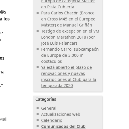
Europa de categoría Máster
en Pista Cubierta
d@s
Para Carlos Chacón (Bronce
a los
en Cross M45 en el Europeo
Máster) de Manuel Griñán
Testigo de excepción en el VM
ue
London Marathon 2018 (por
n
José Luis Palancar)
Fernando Carro, subcampeón
de Europa de 3.000 m
os
obstáculos
Ya está abierto el plazo de
cha
renovaciones y nuevas
inscripciones al Club para la
s"
temporada 2020
Categorías
General
Actualizaciones web
Mail
Calendario
Comunicados del Club