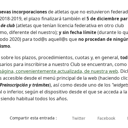
de atletas que no estuvieron federa
uevas incorporaciones
018-2019, el plazo finalizará también el
5 de diciembre par
(atletas que tenían licencia federativa en otro club
de club
smo, diferente del nuestro);
(durante lo q
y sin fecha límite
todo 2020) para tod@s aquell@s que
no procedan de ningú
.
tismo
sobre los plazos, procedimientos, cuotas y, en general,
tod
arios para inscribirse a nuestro Club se encuentran, como
página, convenientemente actualizada, de nuestra web
. Di
 accesible desde el menú principal de la web (haciendo clic
), así como desde uno de los
"widget
Preinscripción y trámites
l o inferior, según el dispositivo desde el que se acceda a la
siendo habitual todos los años.
Compartir esta entrada :
Twitter
Facebook