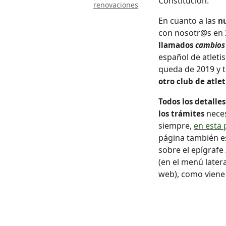
Constitución.
renovaciones
En cuanto a las
n
con nosotr@s en 2
llamados
cambios 
español de atleti
queda de 2019 y 
otro club de atle
Todos los detalles
neces
los trámites
siempre,
en esta 
página también es
sobre el epígrafe
(en el menú latera
web), como viene 