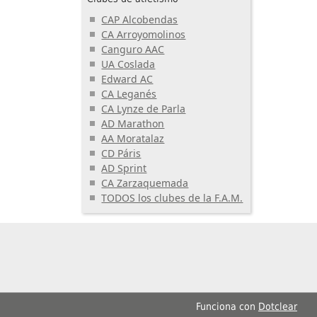
CAP Alcobendas
CA Arroyomolinos
Canguro AAC
UA Coslada
Edward AC
CA Leganés
CA Lynze de Parla
AD Marathon
AA Moratalaz
CD Páris
AD Sprint
CA Zarzaquemada
TODOS los clubes de la F.A.M.
Funciona con
Dotclear