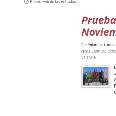
Fuente web de las entradas
Prueba
Novie
Por Yolanda,
Lunes 
cross Canguro
cros
Valencia
E
a
F