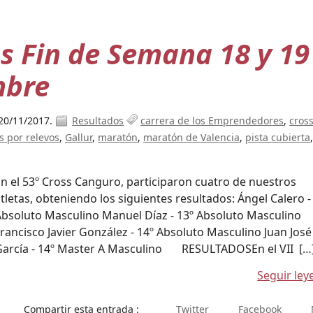
s Fin de Semana 18 y 19
mbre
20/11/2017.
Resultados
carrera de los Emprendedores
cros
s por relevos
Gallur
maratón
maratón de Valencia
pista cubierta
n el 53º Cross Canguro, participaron cuatro de nuestros
tletas, obteniendo los siguientes resultados: Ángel Calero -
Absoluto Masculino Manuel Díaz - 13º Absoluto Masculino
rancisco Javier González - 14º Absoluto Masculino Juan José
García - 14º Master A Masculino RESULTADOSEn el VII […
Seguir le
Compartir esta entrada :
Twitter
Facebook