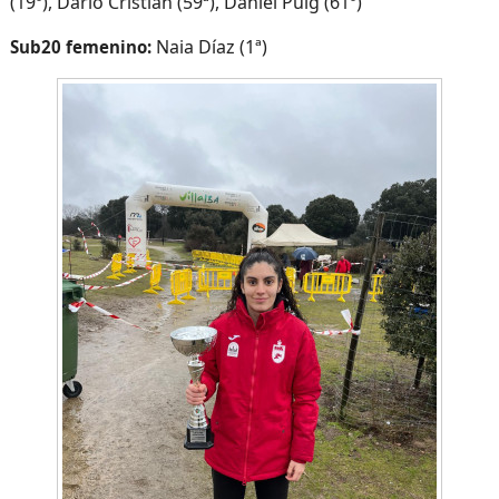
(19º), Darío Cristian (59ª), Daniel Puig (61º)
Naia Díaz (1ª)
Sub20 femenino: