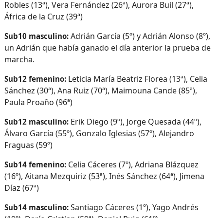
Robles (13ª), Vera Fernández (26ª), Aurora Buil (27ª),
África de la Cruz (39ª)
Adrián García (5º) y Adrián Alonso (8º),
Sub10 masculino:
un Adrián que había ganado el día anterior la prueba de
marcha.
Leticia María Beatriz Florea (13ª), Celia
Sub12 femenino:
Sánchez (30ª), Ana Ruiz (70ª), Maimouna Cande (85ª),
Paula Proaño (96ª)
Erik Diego (9º), Jorge Quesada (44º),
Sub12 masculino:
Álvaro García (55º), Gonzalo Iglesias (57º), Alejandro
Fraguas (59º)
Celia Cáceres (7º), Adriana Blázquez
Sub14 femenino:
(16º), Aitana Mezquiriz (53ª), Inés Sánchez (64ª), Jimena
Díaz (67ª)
Santiago Cáceres (1º), Yago Andrés
Sub14 masculino: