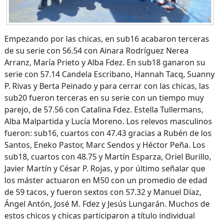
Empezando por las chicas, en sub16 acabaron terceras
de su serie con 56.54 con Ainara Rodríguez Nerea
Arranz, María Prieto y Alba Fdez. En sub18 ganaron su
serie con 57.14 Candela Escribano, Hannah Tacq, Suanny
P. Rivas y Berta Peinado y para cerrar con las chicas, las
sub20 fueron terceras en su serie con un tiempo muy
parejo, de 57.56 con Catalina Fdez. Estella Tullermans,
Alba Malpartida y Lucía Moreno. Los relevos masculinos
fueron: sub16, cuartos con 47.43 gracias a Rubén de los
Santos, Eneko Pastor, Marc Sendos y Héctor Peña. Los
sub18, cuartos con 48.75 y Martín Esparza, Oriel Burillo,
Javier Martín y César P. Rojas, y por último señalar que
los máster actuaron en M50 con un promedio de edad
de 59 tacos, y fueron sextos con 57.32 y Manuel Díaz,
Ángel Antón, José M. Fdez y Jesús Lungarán. Muchos de
estos chicos y chicas participaron a título individual