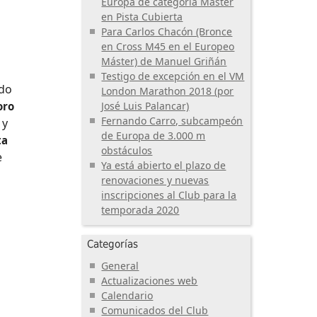
Europa de categoría Máster
en Pista Cubierta
Para Carlos Chacón (Bronce
en Cross M45 en el Europeo
Máster) de Manuel Griñán
Testigo de excepción en el VM
ndo
London Marathon 2018 (por
José Luis Palancar)
oro
Fernando Carro, subcampeón
 y
de Europa de 3.000 m
ta
obstáculos
e
Ya está abierto el plazo de
renovaciones y nuevas
inscripciones al Club para la
temporada 2020
Categorías
General
Actualizaciones web
Calendario
Comunicados del Club