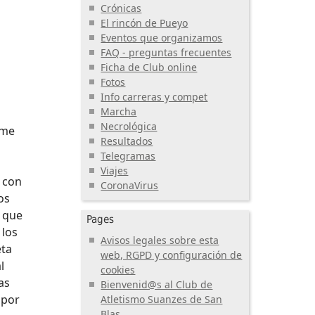
Crónicas
El rincón de Pueyo
Eventos que organizamos
FAQ - preguntas frecuentes
Ficha de Club online
Fotos
Info carreras y compet
Marcha
Necrológica
rme
Resultados
Telegramas
Viajes
 con
CoronaVirus
os
s que
Pages
 los
Avisos legales sobre esta
eta
web, RGPD y configuración de
l
cookies
as
Bienvenid@s al Club de
 por
Atletismo Suanzes de San
Blas