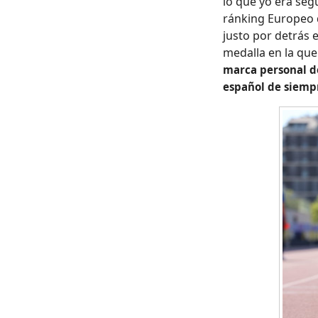
lo que yo era seg
ránking Europeo d
justo por detrás 
medalla en la que
marca personal de
español de siempr