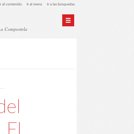
Ir al contenido
Ir al menú
Ir a las búsquedas
t a Compostela
y RGPD
C.A. Suanzes - Inicio
del
 El