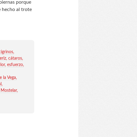
piernas porque
 hecho al trote
cigrinos
eriz
cátaros
lor
esfuerzo
e la Vega
l
 Mostelar