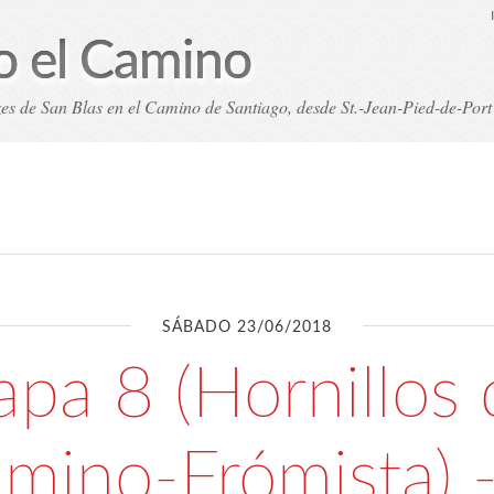
o el Camino
nzes de San Blas en el Camino de Santiago, desde St.-Jean-Pied-de-Por
pas
Índice analítico (etiquetas)
Archivos
Cookies 
SÁBADO 23/06/2018
apa 8 (Hornillos 
mino-Frómista) -