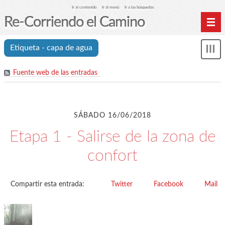
Ir al contenido
Ir al menú
Ir a las búsquedas
Re-Corriendo el Camino
Inicio
Etiqueta - capa de agua
Mos
Índice de etapas
me
Fuente web de las entradas
Índice analítico (etiquetas)
Archivos
Cookies y RGPD
SÁBADO 16/06/2018
C.A. Suanzes - Inicio
Etapa 1 - Salirse de la zona de
confort
Compartir esta entrada:
Twitter
Facebook
Mail