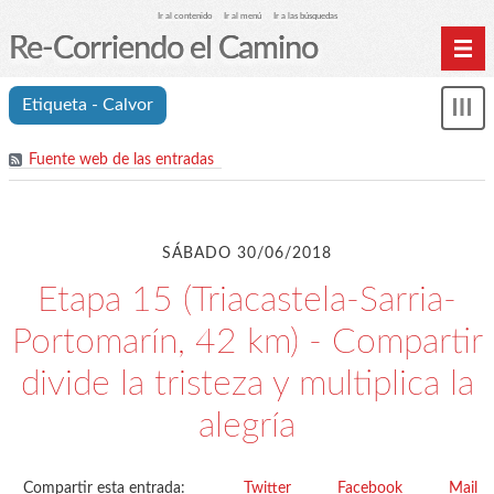
Ir al contenido
Ir al menú
Ir a las búsquedas
Re-Corriendo el Camino
Inicio
Etiqueta - Calvor
Mos
Índice de etapas
me
Fuente web de las entradas
Índice analítico (etiquetas)
Archivos
Cookies y RGPD
SÁBADO 30/06/2018
C.A. Suanzes - Inicio
Etapa 15 (Triacastela-Sarria-
Portomarín, 42 km) - Compartir
divide la tristeza y multiplica la
alegría
Compartir esta entrada:
Twitter
Facebook
Mail