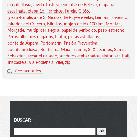
días de lluvia
dividir tristeza
embalse de Belesar
empatía
escalinata
etapa 15
Ferreiros
Furela
GR65
iglesia-fortaleza de S. Nicolás
Le Puy-en-Velay
Leimán
lloviendo
mirador del Crucero
Mirallos
mojón de los 100 km
Montán
Morgade
multiplicar alegría
papel de periódico
paso estrecho
Peruscallo
pies mojados
Pintín
pistas asfaltadas
ponte da Áspera
Portomarín
Prisión Preventiva
puente medieval
Rente
rúa Maior
runner
S. Xil
Samos
Sarria
Sébastien
secar el calzado
senderos embarrados
sintonizar
trail
Triacastela
Via Podiensis
Vilei
zip
7 comentarios
Blog
BUSCAR