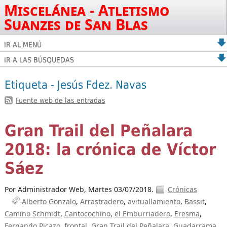
Miscelánea - Atletismo
Suanzes de San Blas
IR AL MENÚ
IR A LAS BÚSQUEDAS
Etiqueta - Jesús Fdez. Navas
Fuente web de las entradas
Gran Trail del Peñalara
2018: la crónica de Víctor
Sáez
Por Administrador Web,
Martes 03/07/2018.
Crónicas
Alberto Gonzalo
Arrastradero
avituallamiento
Bassit
Camino Schmidt
Cantocochino
el Emburriadero
Eresma
Fernando Picazo
frontal
Gran Trail del Peñalara
Guadarrama