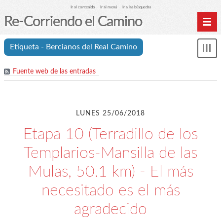
Ir al contenido
Ir al menú
Ir a las búsquedas
Re-Corriendo el Camino
Inicio
Etiqueta - Bercianos del Real Camino
Mos
Índice de etapas
me
Fuente web de las entradas
Índice analítico (etiquetas)
Archivos
Cookies y RGPD
LUNES 25/06/2018
C.A. Suanzes - Inicio
Etapa 10 (Terradillo de los
Templarios-Mansilla de las
Mulas, 50.1 km) - El más
necesitado es el más
agradecido