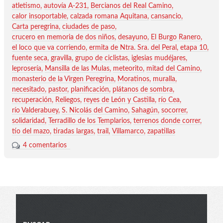
atletismo
autovía A-231
Bercianos del Real Camino
calor insoportable
calzada romana Aquitana
cansancio
Carta peregrina
ciudades de paso
crucero en memoria de dos niños
desayuno
El Burgo Ranero
el loco que va corriendo
ermita de Ntra. Sra. del Peral
etapa 10
fuente seca
gravilla
grupo de ciclistas
iglesias mudéjares
leprosería
Mansilla de las Mulas
meteorito
mitad del Camino
monasterio de la Virgen Peregrina
Moratinos
muralla
necesitado
pastor
planificación
plátanos de sombra
recuperación
Reliegos
reyes de León y Castilla
río Cea
río Valderabuey
S. Nicolás del Camino
Sahagún
socorrer
solidaridad
Terradillo de los Templarios
terrenos donde correr
tío del mazo
tiradas largas
trail
Villamarco
zapatillas
4 comentarios